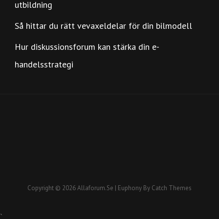
utbildning
Så hittar du rätt vevaxeldelar för din bilmodell
Hur diskussionsforum kan stärka din e-
handelsstrategi
Copyright © 2026
Allaforum.se
|
Euphony By
Catch Themes
`