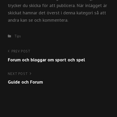
trycker du skicka för att publicera. När inlägget är
skickat hamnar det överst i denna kategori så att
andra kan se och kommentera.
Categories
Tips
Inläggsnavigering
PREV POST
Previous
Forum och bloggar om sport och spel
Post
NEXT POST
Next
Guide och Forum
Post