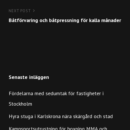
NEXT POST
Next
Båtförvaring och båtpressning för kalla månader
Post
Senaste inläggen
Fördelarna med sedumtak för fastigheter i
Stockholm
Hyra stuga i Karlskrona nära skärgård och stad
Kampsportsutrustning för boxning MMA och