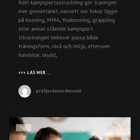
Rätt kampsportsutrustning gör träningen
mer genomtänkt, oavsett om fokus ligger
på boxning, MMA, thaiboxning, grappling
eller annan stående kampsport.
Utrustningen behöver passa både
träningsform, nivå och miljö, eftersom
handskar, skydd,
>>> LÄS MER …
KAMPSPORTSUTRUSTNING
FÖR
BOXNING
profjordonerdmaniii
MMA
OCH
THAIBOXNING
Cat
Tips
Links