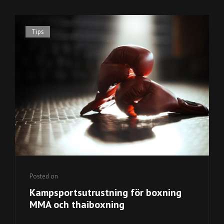
OCH
STAD
Cat
Tips
Links
Posted on
Kampsportsutrustning för boxning
MMA och thaiboxning