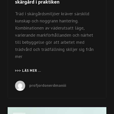
skärgård i praktiken
Träd i skärgårdsmiljöer kräver särskild
kunskap och noggrann hantering.
Kombinationen av väderutsatt läge,
varierande markförhållanden och närhet
till bebyggelse gör att arbetet med
trädvård och trädfällning skiljer sig från
mer
>>> LÄS MER …
SÅ
FUNGERAR
EN
profjordonerdmaniii
ARBORIST
I
STOCKHOLMS
SKÄRGÅRD
I