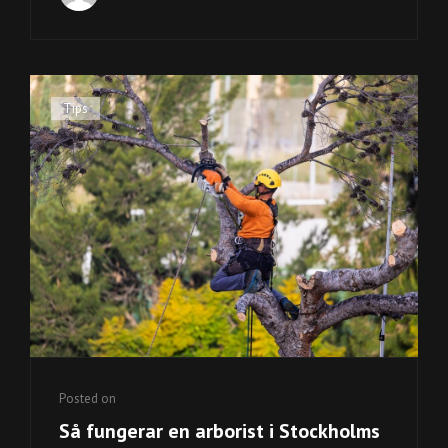
HUR
DE
PLANTERAS
FÖR
BÄSTA
Cat
Tips
RESULTAT
Links
Posted on
Så fungerar en arborist i Stockholms