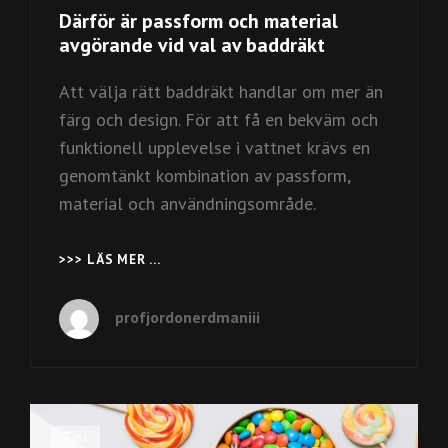
Därför är passform och material
avgörande vid val av baddräkt
Att välja rätt baddräkt handlar om mer än
färg och design. För att få en bekväm och
funktionell upplevelse i vattnet krävs en
genomtänkt kombination av passform,
material och användningsområde.
>>> LÄS MER …
DÄRFÖR
ÄR
PASSFORM
profjordonerdmaniii
OCH
MATERIAL
AVGÖRANDE
VID
VAL
AV
Cat
Tips