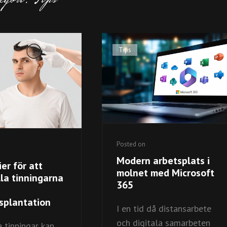
Cat
Tips
Links
Posted on
Modern arbetsplats i
er för att
molnet med Microsoft
lla tinningarna
365
splantation
I en tid då distansarbete
och digitala samarbeten
 tinningar kan