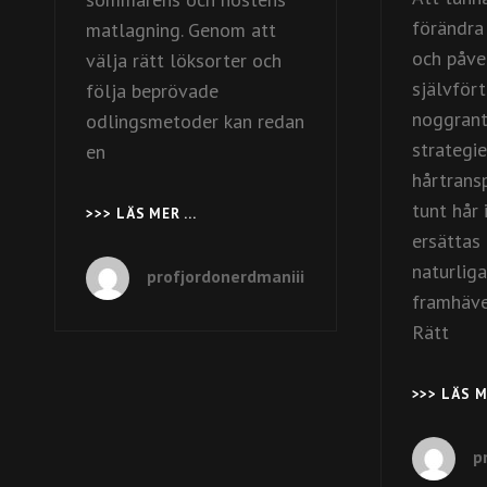
förändra
matlagning. Genom att
och påve
välja rätt löksorter och
självför
följa beprövade
noggrant
odlingsmetoder kan redan
strategie
en
hårtrans
tunt hår 
>>> LÄS MER …
TIDIG
SKÖRD
ersättas
MED
naturlig
profjordonerdmaniii
RÄTT
framhäver
VAL
Rätt
AV
SÄTTLÖK
FÖR
>>> LÄS 
TRÄDGÅRDEN
p