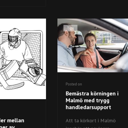
TINNINGARNA
MED
HÅRTRANSPLANTATION
Cat
Tips
Links
Posted on
Bemästra körningen i
Malmö med trygg
handledarsupport
der mellan
Att ta körkort i Malmö
per av