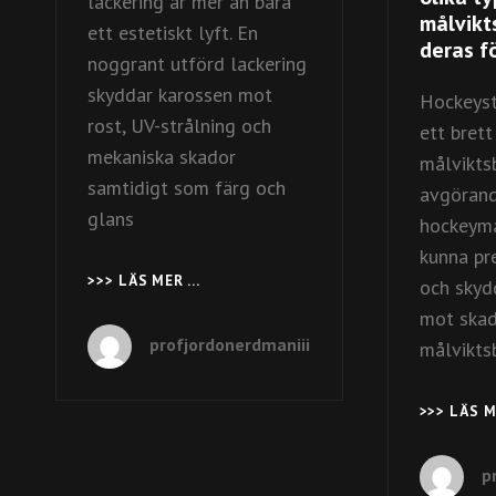
lackering är mer än bara
målvikt
ett estetiskt lyft. En
deras f
noggrant utförd lackering
skyddar karossen mot
Hockeyst
rost, UV-strålning och
ett brett
mekaniska skador
målvikts
samtidigt som färg och
avgörand
glans
hockeymå
kunna pr
>>> LÄS MER …
GLANS
och skydd
OCH
mot skado
SKYDD
profjordonerdmaniii
målvikts
MED
PROFESSIONELL
BILLACKERING
>>> LÄS 
p