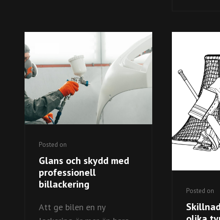
Cat
Tips
Cat
Tips
Links
Links
Posted on
Glans och skydd med
professionell
billackering
Posted on
Skillna
Att ge bilen en ny
olika ty