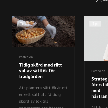
Cat
Tips
Cat
Tips
Links
Links
Posted on
Tidig skörd med rätt
val av sättlök för
Posted on
trädgården
Strategi
återstä
Att plantera sättlök är ett
med
enkelt sätt att få tidig
hårtran
skörd av lök till
Att tunna
sommarens och höstens