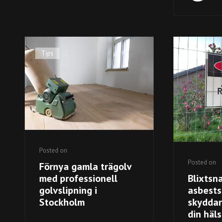
Cat
Tips
Cat
Tips
Links
Links
Posted on
Posted on
Förnya gamla trägolv
Blixtsn
med professionell
asbests
golvslipning i
skyddar
Stockholm
din häl