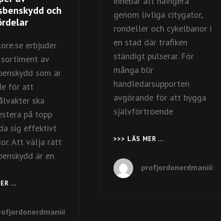
innebär att navigera
sbenskydd och
genom livliga citygator,
ördelar
rondeller och cykelbanor i
en stad där trafiken
ore.se erbjuder
ständigt pulserar. För
 sortiment av
många blir
benskydd som är
handledarsupporten
e för att
avgörande för att bygga
lvakter ska
självförtroende
estera på topp
a sig effektivt
>>> LÄS MER …
BEMÄSTRA
r. Att välja rätt
KÖRNINGEN
benskydd är en
I
profjordonerdmaniii
MALMÖ
MED
MER …
SKILLNADER
TRYGG
MELLAN
HANDLEDARSUP
OLIKA
rofjordonerdmaniii
TYPER