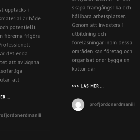
skapa framgångsrika och
t upptäcks i
hållbara arbetsplatser.
material är både
Genom att investera i
och potentiellt
utbildning och
m fibrerna frigörs
föreläsningar inom dessa
 Professionell
områden kan företag och
 är det enda
organisationer bygga en
ttet att avlägsna
kultur där
lsofarliga
utan att
>>> LÄS MER …
SÅ
SKAPAR
MER …
BLIXTSNABB
DU
profjordonerdmaniii
ASBESTSANERING
INKLUDERANDE
SKYDDAR
ARBETSPLATSER
rofjordonerdmaniii
DITT
GENOM
HEM
UTBILDNING
OCH
DIN