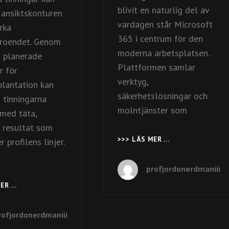
blivit en naturlig del av
 ansiktskonturen
vardagen står Microsoft
rka
365 i centrum för den
troendet. Genom
moderna arbetsplatsen.
 planerade
Plattformen samlar
r för
verktyg,
plantation kan
säkerhetslösningar och
i tinningarna
molntjänster som
 med täta,
a resultat som
>>> LÄS MER …
MODERN
 profilens linjer.
ARBETSPLATS
I
profjordonerdmaniii
MOLNET
MED
MER …
STRATEGIER
MICROSOFT
FÖR
365
ATT
rofjordonerdmaniii
ÅTERSTÄLLA