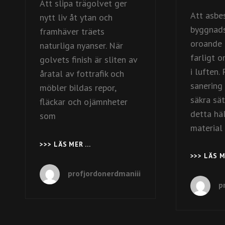
Att slipa trägolvet ger
Att asbes
nytt liv åt ytan och
byggnads
framhäver träets
oroande 
naturliga nyanser. När
farligt o
golvets finish är sliten av
i luften.
åratal av fottrafik och
sanering
möbler bildas repor,
säkra sä
fläckar och ojämnheter
detta hä
som
material 
>>> LÄS MER …
FÖRNYA
GAMLA
>>> LÄS 
TRÄGOLV
profjordonerdmaniii
MED
p
PROFESSIONELL
GOLVSLIPNING
I
STOCKHOLM