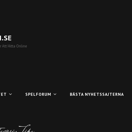
.SE
 Att Hitta Online
TET
SPELFORUM
BÄSTA NYHETSSAJTERNA
gori: Tips