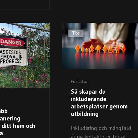
AV
MÅLVIKTSBENSKYDD
OCH
DERAS
FÖRDELAR
Cat
Tips
Links
Posted on
Så skapar du
inkluderande
arbetsplatser genom
abb
utbildning
anering
 ditt hem och
Inkludering och mångfald
sa
är nyckelfaktorer för att